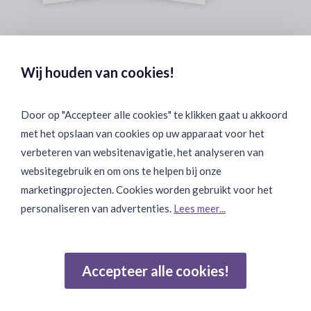
Veilig & Discreet Afrekenen:
Wij houden van cookies!
Door op "Accepteer alle cookies" te klikken gaat u akkoord
met het opslaan van cookies op uw apparaat voor het
Binnen 24 uur Discreet Bezorgd:
verbeteren van websitenavigatie, het analyseren van
websitegebruik en om ons te helpen bij onze
marketingprojecten. Cookies worden gebruikt voor het
personaliseren van advertenties.
Lees meer...
Join Onze Community:
Accepteer alle cookies!
Reviews
Gebaseerd op 502 beoordelingen