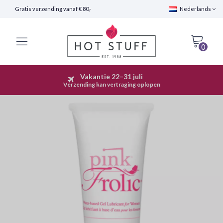
Gratis verzending vanaf € 80,-
Nederlands
0
Vakantie 22–31 juli
Snelle Verzending (24 uur)
Verzending kan vertraging oplopen