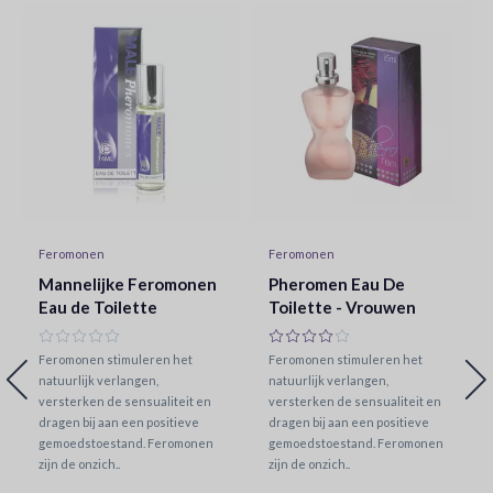
Feromonen
Feromonen
Mannelijke Feromonen
Pheromen Eau De
Eau de Toilette
Toilette - Vrouwen
Feromonen stimuleren het
Feromonen stimuleren het
natuurlijk verlangen,
natuurlijk verlangen,
versterken de sensualiteit en
versterken de sensualiteit en
dragen bij aan een positieve
dragen bij aan een positieve
gemoedstoestand. Feromonen
gemoedstoestand. Feromonen
zijn de onzich..
zijn de onzich..