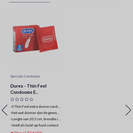
Speciale Condooms
Durex - Thin Feel
Condooms E..
-3 Thin Feel extra dunne condooms
-
Net wat dunner dan de gewone Thin Feel
-
Lengte van 20.5 cm, breedte is 5.6 cm
-
Voelt als huid-op-huid contact