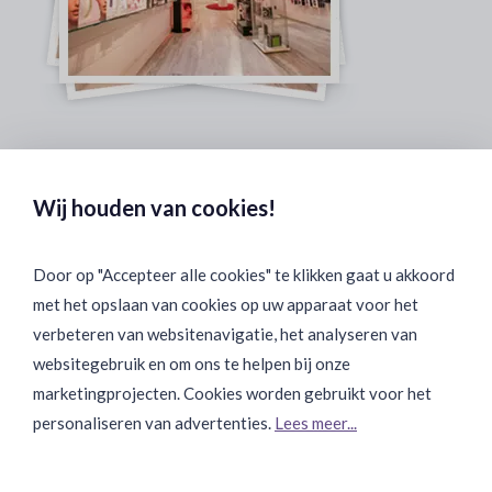
Veilig & Discreet Afrekenen:
Wij houden van cookies!
Door op "Accepteer alle cookies" te klikken gaat u akkoord
met het opslaan van cookies op uw apparaat voor het
Binnen 24 uur Discreet Bezorgd:
verbeteren van websitenavigatie, het analyseren van
websitegebruik en om ons te helpen bij onze
marketingprojecten. Cookies worden gebruikt voor het
personaliseren van advertenties.
Lees meer...
Join Onze Community: