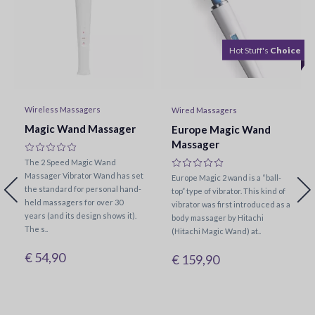
Hot Stuff's
Choice
Wireless Massagers
Wired Massagers
Magic Wand Massager
Europe Magic Wand
Massager
The 2 Speed Magic Wand
Massager Vibrator Wand has set
Europe Magic 2 wand is a “ball-
the standard for personal hand-
top” type of vibrator. This kind of
held massagers for over 30
vibrator was first introduced as a
years (and its design shows it).
body massager by Hitachi
The s..
(Hitachi Magic Wand) at..
€ 54,90
€ 159,90